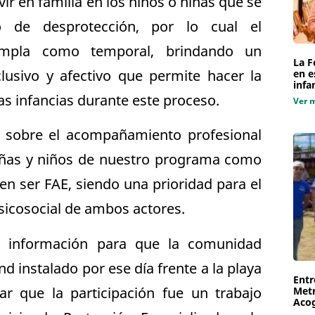
vir en familia en los niños o niñas que se
 de desprotección, por lo cual el
empla como temporal, brindando un
La F
lusivo y afectivo que permite hacer la
en e
infa
las infancias durante este proceso.
Ver 
ó sobre el acompañamiento profesional
niñas y niños de nuestro programa como
 en ser FAE, siendo una prioridad para el
sicosocial de ambos actores.
ó información para que la comunidad
nd instalado por ese día frente a la playa
Entr
r que la participación fue un trabajo
Metr
Aco