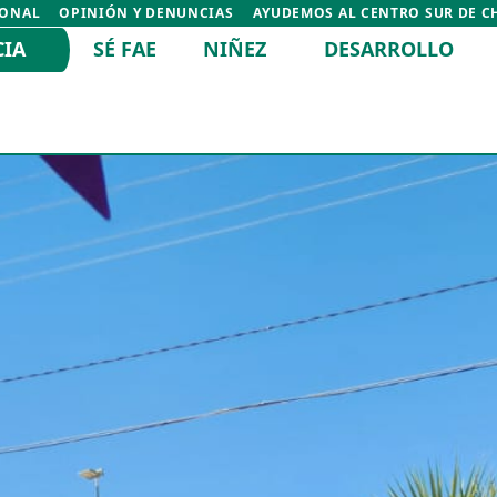
IONAL
OPINIÓN Y DENUNCIAS
AYUDEMOS AL CENTRO SUR DE C
CIA
SÉ FAE
NIÑEZ
DESARROLLO