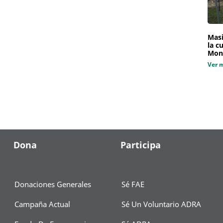
Masi
la c
Mon
Ver 
Dona
Participa
Donaciones Generales
Sé FAE
Campaña Actual
Sé Un Voluntario ADRA