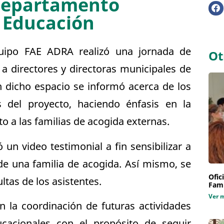
 Departamento
e Educación
uipo FAE ADRA realizó una jornada de
Ot
n a directores y directoras municipales de
En dicho espacio se informó acerca de los
s del proyecto, haciendo énfasis en la
cto a las familias de acogida externas.
 un video testimonial a fin sensibilizar a
 de una familia de acogida. Así mismo, se
Ofic
ltas de los asistentes.
Fami
Ver 
en la coordinación de futuras actividades
ucacionales con el propósito de seguir