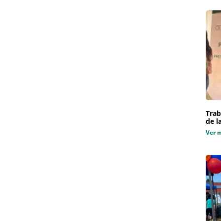
Trab
de l
Ver 