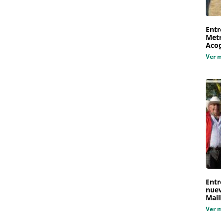
Entr
Metr
Aco
Ver 
Entr
nuev
Mail
Ver 