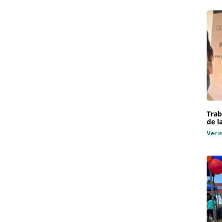
Trab
de l
Ver 