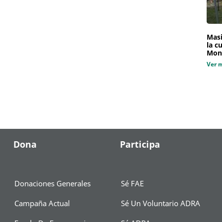
Masi
la c
Mon
Ver 
Dona
Participa
Donaciones Generales
Sé FAE
Campaña Actual
Sé Un Voluntario ADRA