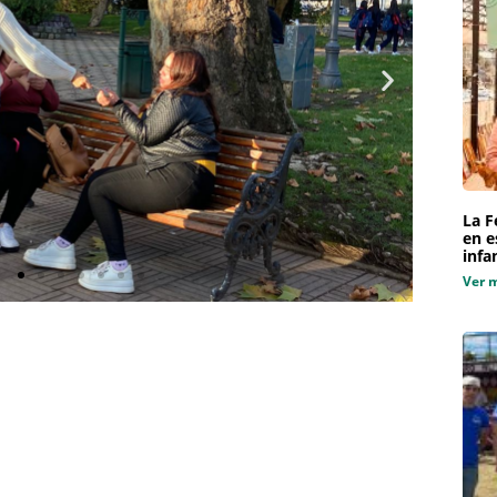
La F
en e
infa
Ver 