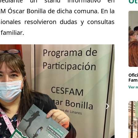
Ot
 mediante un stand informativo en
M Óscar Bonilla de dicha comuna. En la
sionales resolvieron dudas y consultas
 familiar.
Ofic
Fami
Ver 