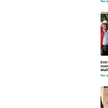
Ver 
Entr
nuev
Mail
Ver 