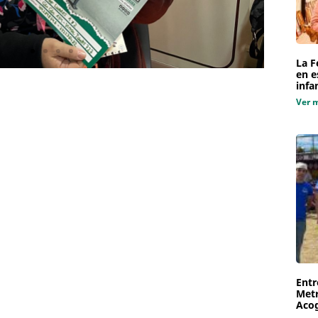
La F
en e
infa
Ver 
Entr
Metr
Aco