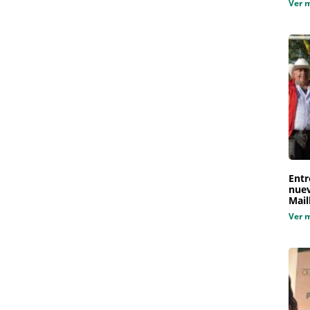
Ver 
Entr
nuev
Mail
Ver 