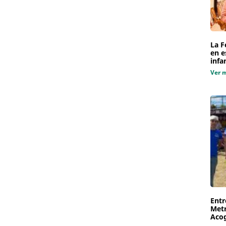
La F
en e
infa
Ver 
Entr
Metr
Aco