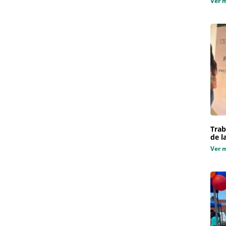
Ver 
Trab
de l
Ver 