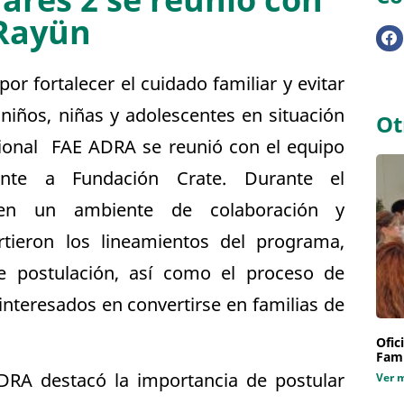
ares 2 se reunió con
Rayün
or fortalecer el cuidado familiar y evitar
e niños, niñas y adolescentes en situación
Ot
sional FAE ADRA se reunió con el equipo
nte a Fundación Crate. Durante el
 en un ambiente de colaboración y
ieron los lineamientos del programa,
de postulación, así como el proceso de
interesados en convertirse en familias de
Ofic
Fami
ADRA destacó la importancia de postular
Ver 