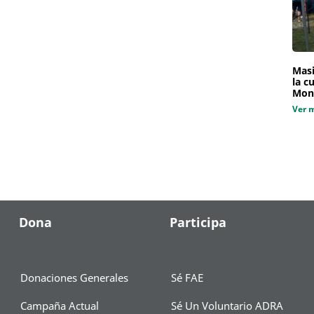
Masi
la c
Mon
Ver 
Dona
Participa
Donaciones Generales
Sé FAE
Campaña Actual
Sé Un Voluntario ADRA