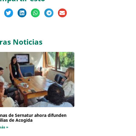
ras Noticias
inas de Sernatur ahora difunden
lias de Acogida
más »