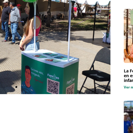
La F
en e
infa
Ver 