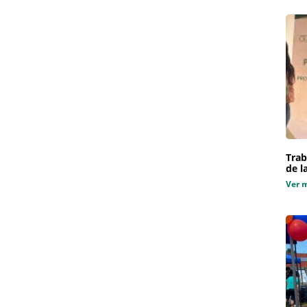
Trab
de l
Ver 