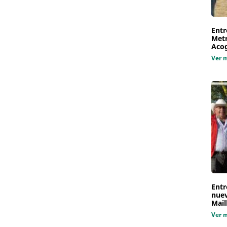
Entr
Metr
Aco
Ver 
Entr
nuev
Mail
Ver 