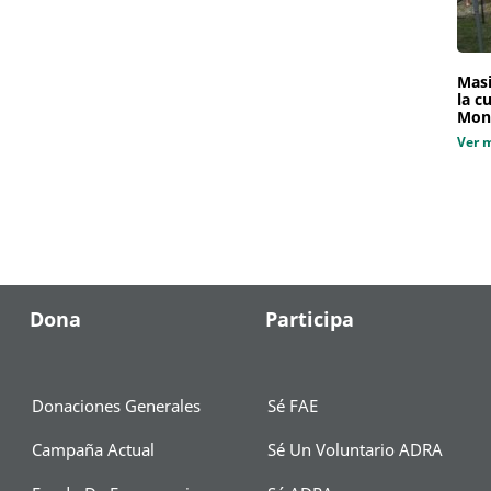
Masi
la c
Mon
Ver 
Dona
Participa
Donaciones Generales
Sé FAE
Campaña Actual
Sé Un Voluntario ADRA