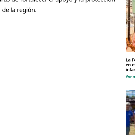
 de la región.
La F
en e
infa
Ver 