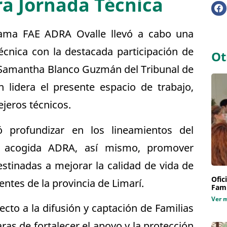
a Jornada Técnica
grama FAE ADRA Ovalle llevó a cabo una
cnica con la destacada participación de
Ot
 Samantha Blanco Guzmán del Tribunal de
n lidera el presente espacio de trabajo,
ejeros técnicos.
ó profundizar en los lineamientos del
 acogida ADRA, así mismo, promover
estinadas a mejorar la calidad de vida de
Ofic
entes de la provincia de Limarí.
Fami
Ver 
cto a la difusión y captación de Familias
ras de fortalecer el apoyo y la protección