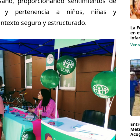
 sano, proporcionando sentimientos de
ad y pertenencia a niños, niñas y
ontexto seguro y estructurado.
La F
en e
infa
Ver 
Entr
Metr
Aco