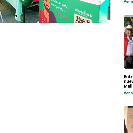
Ver 
Entr
nuev
Mail
Ver 