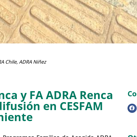
A Chile
,
ADRA Niñez
nca y FA ADRA Renca
Co
 difusión en CESFAM
niente