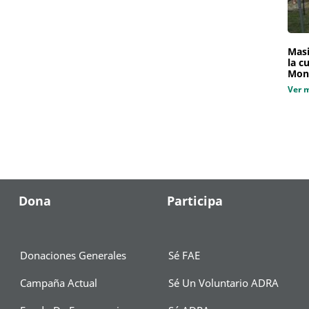
Masi
la c
Mon
Ver 
Dona
Participa
Donaciones Generales
Sé FAE
Campaña Actual
Sé Un Voluntario ADRA