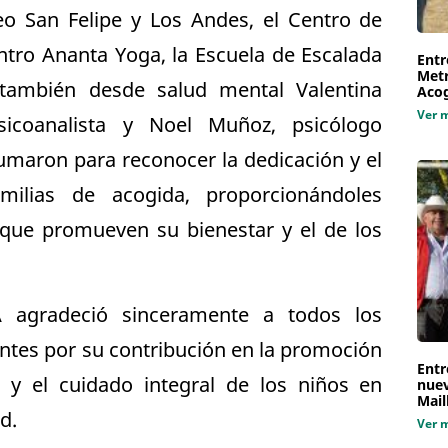
eo San Felipe y Los Andes, el Centro de
entro Ananta Yoga, la Escuela de Escalada
Entr
Metr
también desde salud mental Valentina
Aco
Ver 
sicoanalista y Noel Muñoz, psicólogo
sumaron para reconocer la dedicación y el
ilias de acogida, proporcionándoles
s que promueven su bienestar y el de los
agradeció sinceramente a todos los
antes por su contribución en la promoción
Entr
r y el cuidado integral de los niños en
nuev
Mail
d.
Ver 