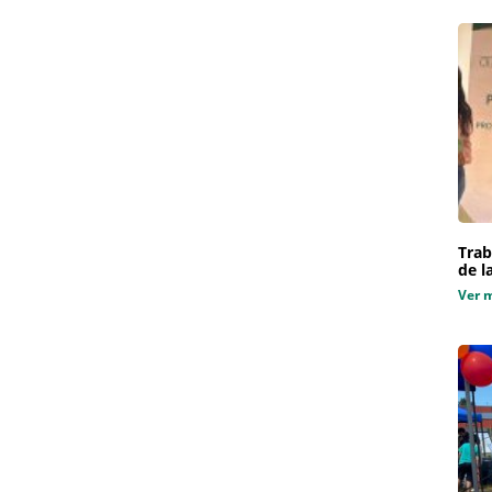
Trab
de l
Ver 