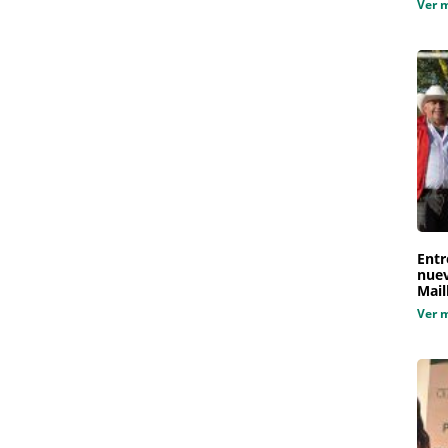
Ver 
Entr
nuev
Mail
Ver 