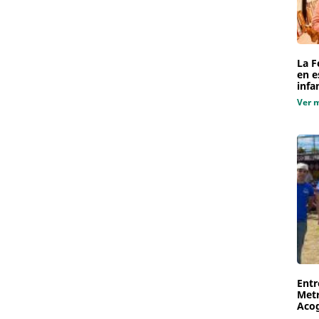
La F
en e
infa
Ver 
Entr
Metr
Aco