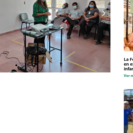
La F
en e
infa
Ver 