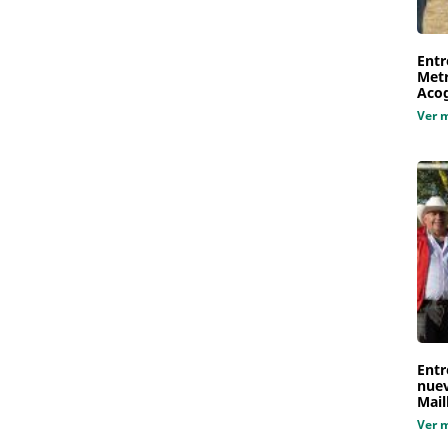
Entr
Metr
Aco
Ver 
Entr
nuev
Mail
Ver 