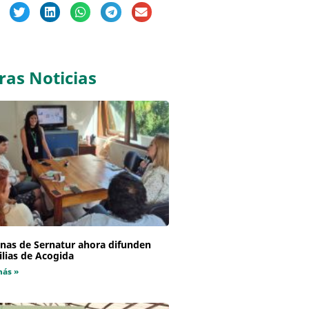
ras Noticias
inas de Sernatur ahora difunden
lias de Acogida
más »