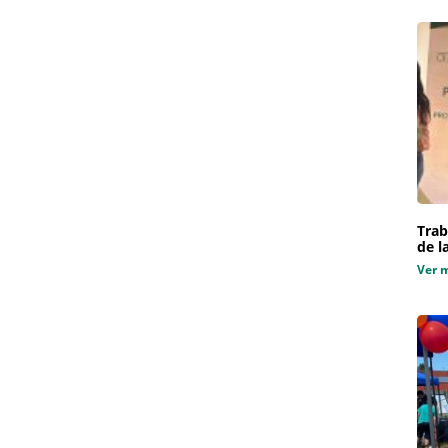
Trab
de l
Ver 