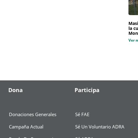
Masi
la c
Mon
Ver 
Dona
Participa
Donaciones Generales
Sé FAE
Campaña Actual
Sé Un Voluntario ADRA