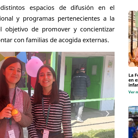
istintos espacios de difusión en el
ional y programas pertenecientes a la
l objetivo de promover y concientizar
ontar con familias de acogida externas.
La F
en e
infa
Ver 