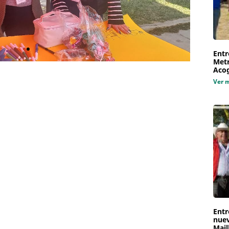
Entr
Metr
Aco
Ver 
Entr
nuev
Mail