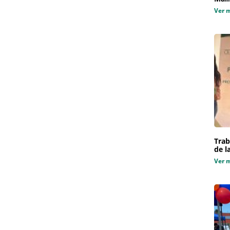
Ver 
Trab
de l
Ver 