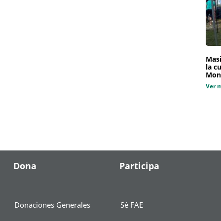
Masi
la c
Mon
Ver 
Dona
Participa
Donaciones Generales
Sé FAE