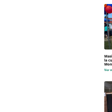
Masi
la c
Mon
Ver 