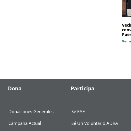
Veci
conv
Puer
Ver 
Dona
Participa
Donaciones Generales
Sé FAE
Campaña Actual
Sé Un Voluntario ADRA