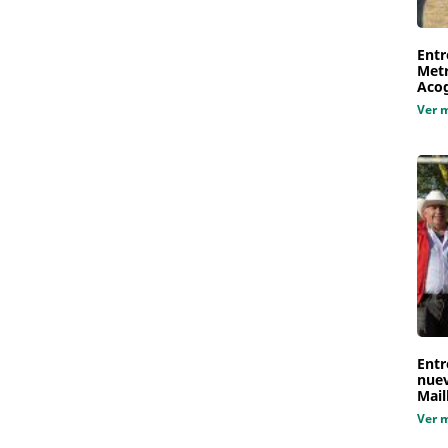
Entr
Metr
Aco
Ver 
Entr
nuev
Mail
Ver 