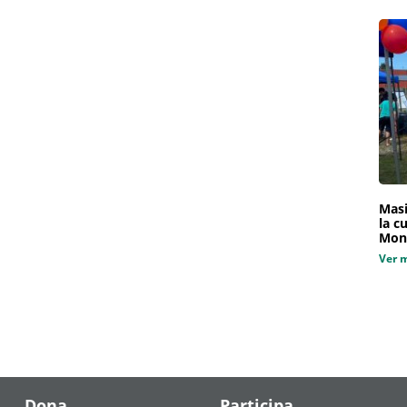
Masi
la c
Mon
Ver 
Dona
Participa