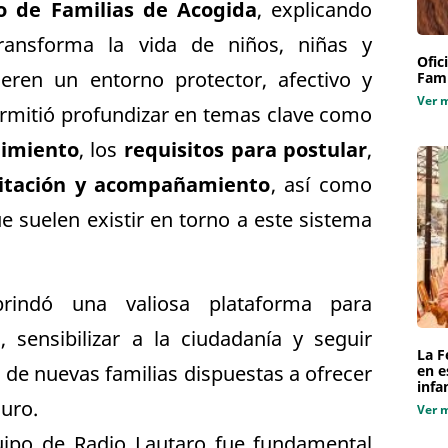
 de Familias de Acogida
, explicando
transforma la vida de niños, niñas y
Ofic
eren un entorno protector, afectivo y
Fami
Ver 
permitió profundizar en temas clave como
gimiento
, los
requisitos para postular
,
citación y acompañamiento
, así como
e suelen existir en torno a este sistema
brindó una valiosa plataforma para
e
, sensibilizar a la ciudadanía y seguir
La F
 de nuevas familias dispuestas a ofrecer
en e
infa
uro.
Ver 
quipo de Radio Lautaro fue fundamental